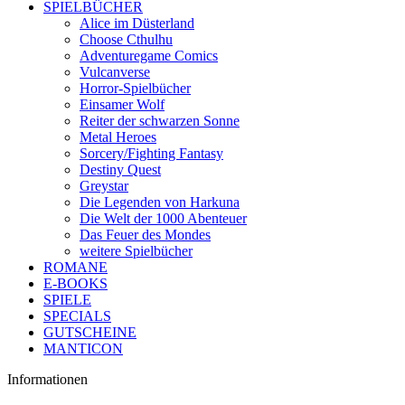
SPIELBÜCHER
Alice im Düsterland
Choose Cthulhu
Adventuregame Comics
Vulcanverse
Horror-Spielbücher
Einsamer Wolf
Reiter der schwarzen Sonne
Metal Heroes
Sorcery/Fighting Fantasy
Destiny Quest
Greystar
Die Legenden von Harkuna
Die Welt der 1000 Abenteuer
Das Feuer des Mondes
weitere Spielbücher
ROMANE
E-BOOKS
SPIELE
SPECIALS
GUTSCHEINE
MANTICON
Informationen