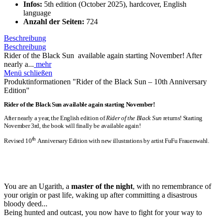
Infos:
5th edition (October 2025), hardcover, English
language
Anzahl der Seiten:
724
Beschreibung
Beschreibung
Rider of the Black Sun available again starting November! After
nearly a...
mehr
Menü schließen
Produktinformationen "Rider of the Black Sun – 10th Anniversary
Edition"
Rider of the Black Sun
available again starting November!
After nearly a year, the English edition of
Rider of the Black Sun
returns! Starting
November 3rd, the book will finally be available again!
th
Revised 10
Anniversary Edition with new illustrations by artist FuFu Frauenwahl.
You are an Ugarith, a
master of the night
, with no remembrance of
your origin or past life, waking up after committing a disastrous
bloody deed...
Being hunted and outcast, you now have to fight for your way to