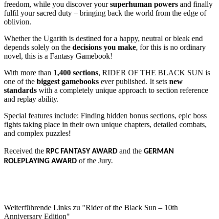
freedom, while you discover your
superhuman powers
and finally
fulfil your sacred duty – bringing back the world from the edge of
oblivion.
Whether the Ugarith is destined for a happy, neutral or bleak end
depends solely on the
decisions you make
, for this is no ordinary
novel, this is a Fantasy Gamebook!
With more than
1,400 sections
, RIDER OF THE BLACK SUN is
one of the
biggest gamebooks
ever published. It sets
new
standards
with a completely unique approach to section reference
and replay ability.
Special features include: Finding hidden bonus sections, epic boss
fights taking place in their own unique chapters, detailed combats,
and complex puzzles!
Received the
and the
RPC FANTASY AWARD
GERMAN
of the Jury.
ROLEPLAYING AWARD
Weiterführende Links zu "Rider of the Black Sun – 10th
Anniversary Edition"